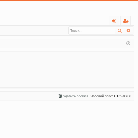
С
Поиск
Ра
хо
ег
д
ис
тр
ац
ия
Удалить cookies
Часовой пояс:
UTC+03:00