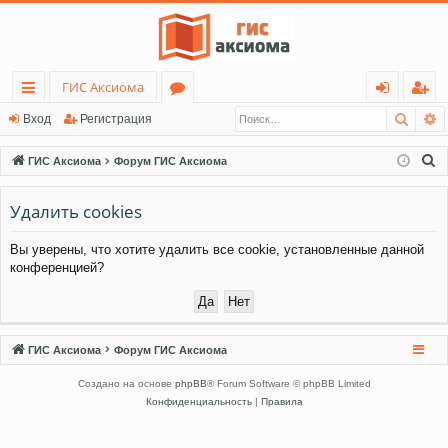
ГИС Аксиома
Поис
Р
с
о
хо
ег
Вход
Регистрация
ы
ру
д
ис
П
ГИС Аксиома
Форум ГИС Аксиома
лк
м
тр
о
и
Удалить cookies
и
ы
ац
с
ия
Вы уверены, что хотите удалить все cookie, установленные данной
к
конференцией?
ГИС Аксиома
Форум ГИС Аксиома
Создано на основе
phpBB
® Forum Software © phpBB Limited
Конфиденциальность
|
Правила