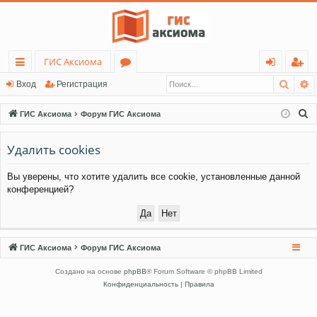
ГИС Аксиома
Поис
Р
с
о
хо
ег
Вход
Регистрация
ы
ру
д
ис
П
ГИС Аксиома
Форум ГИС Аксиома
лк
м
тр
о
и
Удалить cookies
и
ы
ац
с
ия
Вы уверены, что хотите удалить все cookie, установленные данной
к
конференцией?
ГИС Аксиома
Форум ГИС Аксиома
Создано на основе
phpBB
® Forum Software © phpBB Limited
Конфиденциальность
|
Правила