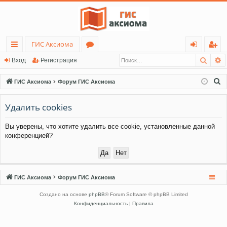
ГИС Аксиома
Поис
Р
с
о
хо
ег
Вход
Регистрация
ы
ру
д
ис
П
ГИС Аксиома
Форум ГИС Аксиома
лк
м
тр
о
и
Удалить cookies
и
ы
ац
с
ия
Вы уверены, что хотите удалить все cookie, установленные данной
к
конференцией?
ГИС Аксиома
Форум ГИС Аксиома
Создано на основе
phpBB
® Forum Software © phpBB Limited
Конфиденциальность
|
Правила