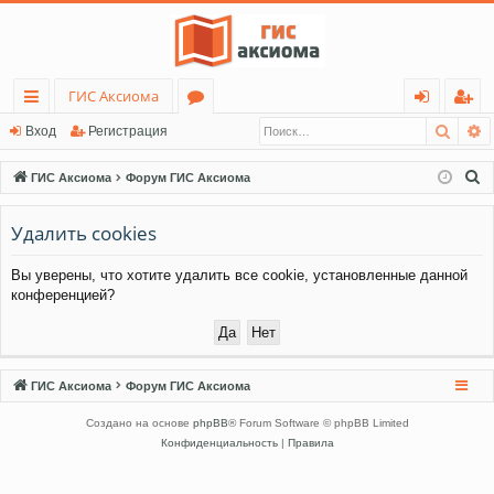
ГИС Аксиома
Поис
Р
с
о
хо
ег
Вход
Регистрация
ы
ру
д
ис
П
ГИС Аксиома
Форум ГИС Аксиома
лк
м
тр
о
и
Удалить cookies
и
ы
ац
с
ия
Вы уверены, что хотите удалить все cookie, установленные данной
к
конференцией?
ГИС Аксиома
Форум ГИС Аксиома
Создано на основе
phpBB
® Forum Software © phpBB Limited
Конфиденциальность
|
Правила