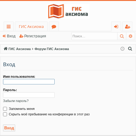
ГИС Аксиома
Поис
Р
с
о
хо
ег
Вход
Регистрация
ы
ру
д
ис
П
ГИС Аксиома
Форум ГИС Аксиома
лк
м
тр
о
и
Вход
и
ы
ац
с
ия
к
Имя пользователя:
Пароль:
Забыли пароль?
Запомнить меня
Скрыть моё пребывание на конференции в этот раз