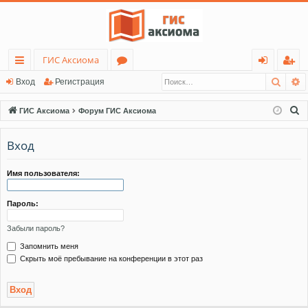
ГИС Аксиома
Поис
Р
с
о
хо
ег
Вход
Регистрация
ы
ру
д
ис
П
ГИС Аксиома
Форум ГИС Аксиома
лк
м
тр
о
и
Вход
и
ы
ац
с
ия
к
Имя пользователя:
Пароль:
Забыли пароль?
Запомнить меня
Скрыть моё пребывание на конференции в этот раз