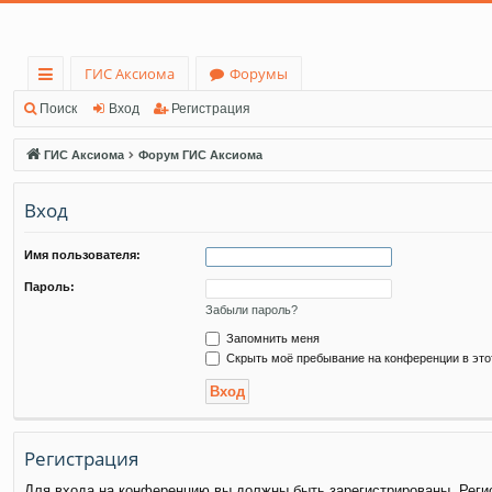
ГИС Аксиома
Форумы
с
Поиск
Вход
Регистрация
ы
ГИС Аксиома
Форум ГИС Аксиома
лк
Вход
и
Имя пользователя:
Пароль:
Забыли пароль?
Запомнить меня
Скрыть моё пребывание на конференции в это
Регистрация
Для входа на конференцию вы должны быть зарегистрированы. Регис