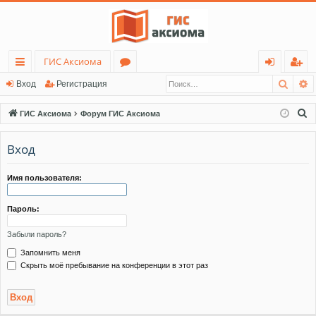
ГИС Аксиома
Поис
Р
с
о
хо
ег
Вход
Регистрация
ы
ру
д
ис
П
ГИС Аксиома
Форум ГИС Аксиома
лк
м
тр
о
и
Вход
и
ы
ац
с
ия
к
Имя пользователя:
Пароль:
Забыли пароль?
Запомнить меня
Скрыть моё пребывание на конференции в этот раз