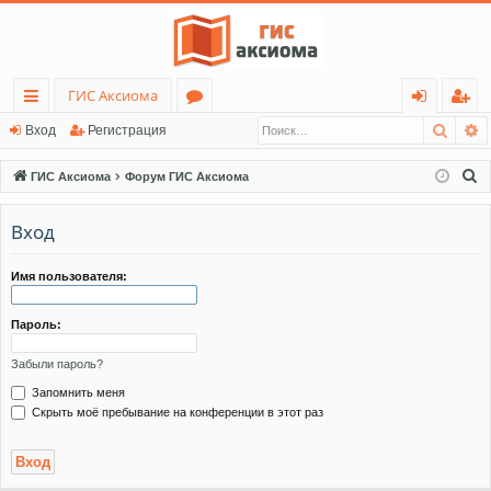
ГИС Аксиома
Поис
Р
с
о
хо
ег
Вход
Регистрация
ы
ру
д
ис
П
ГИС Аксиома
Форум ГИС Аксиома
лк
м
тр
о
и
Вход
и
ы
ац
с
ия
к
Имя пользователя:
Пароль:
Забыли пароль?
Запомнить меня
Скрыть моё пребывание на конференции в этот раз