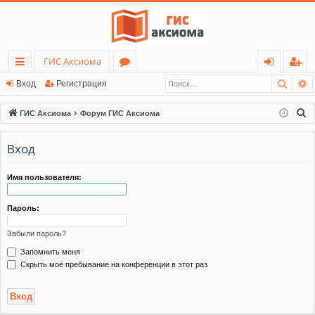
ГИС Аксиома
Поис
Р
с
о
хо
ег
Вход
Регистрация
ы
ру
д
ис
П
ГИС Аксиома
Форум ГИС Аксиома
лк
м
тр
о
и
Вход
и
ы
ац
с
ия
к
Имя пользователя:
Пароль:
Забыли пароль?
Запомнить меня
Скрыть моё пребывание на конференции в этот раз