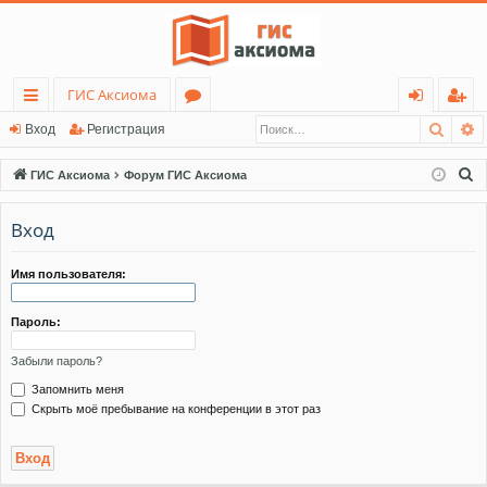
ГИС Аксиома
Поис
Р
с
о
хо
ег
Вход
Регистрация
ы
ру
д
ис
П
ГИС Аксиома
Форум ГИС Аксиома
лк
м
тр
о
и
Вход
и
ы
ац
с
ия
к
Имя пользователя:
Пароль:
Забыли пароль?
Запомнить меня
Скрыть моё пребывание на конференции в этот раз