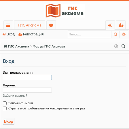
ГИС Аксиома
Поис
Р
с
о
хо
ег
Вход
Регистрация
ы
ру
д
ис
П
ГИС Аксиома
Форум ГИС Аксиома
лк
м
тр
о
и
Вход
и
ы
ац
с
ия
к
Имя пользователя:
Пароль:
Забыли пароль?
Запомнить меня
Скрыть моё пребывание на конференции в этот раз