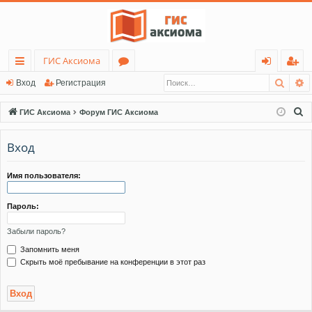
ГИС Аксиома
Поис
Р
с
о
хо
ег
Вход
Регистрация
ы
ру
д
ис
П
ГИС Аксиома
Форум ГИС Аксиома
лк
м
тр
о
и
Вход
и
ы
ац
с
ия
к
Имя пользователя:
Пароль:
Забыли пароль?
Запомнить меня
Скрыть моё пребывание на конференции в этот раз