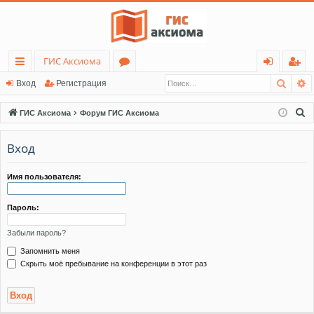
ГИС Аксиома
Поис
Р
с
о
хо
ег
Вход
Регистрация
ы
ру
д
ис
П
ГИС Аксиома
Форум ГИС Аксиома
лк
м
тр
о
и
Вход
и
ы
ац
с
ия
к
Имя пользователя:
Пароль:
Забыли пароль?
Запомнить меня
Скрыть моё пребывание на конференции в этот раз