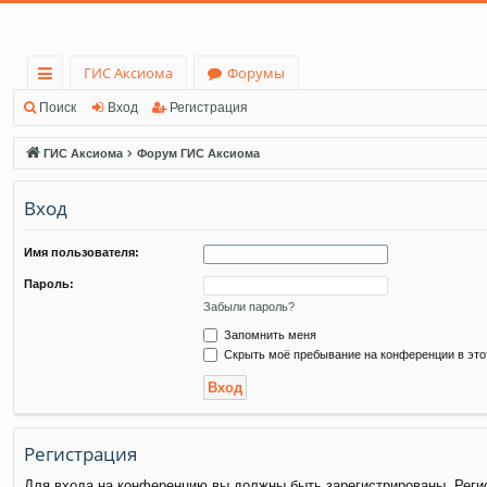
ГИС Аксиома
Форумы
с
Поиск
Вход
Регистрация
ы
ГИС Аксиома
Форум ГИС Аксиома
лк
Вход
и
Имя пользователя:
Пароль:
Забыли пароль?
Запомнить меня
Скрыть моё пребывание на конференции в это
Регистрация
Для входа на конференцию вы должны быть зарегистрированы. Регис