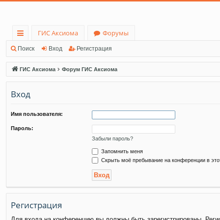
ГИС Аксиома
Форумы
с
Поиск
Вход
Регистрация
ы
ГИС Аксиома
Форум ГИС Аксиома
лк
Вход
и
Имя пользователя:
Пароль:
Забыли пароль?
Запомнить меня
Скрыть моё пребывание на конференции в это
Регистрация
Для входа на конференцию вы должны быть зарегистрированы. Регис