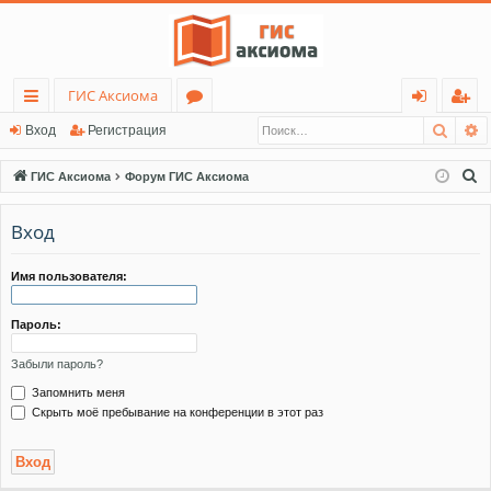
ГИС Аксиома
Поис
Р
с
о
хо
ег
Вход
Регистрация
ы
ру
д
ис
П
ГИС Аксиома
Форум ГИС Аксиома
лк
м
тр
о
и
Вход
и
ы
ац
с
ия
к
Имя пользователя:
Пароль:
Забыли пароль?
Запомнить меня
Скрыть моё пребывание на конференции в этот раз