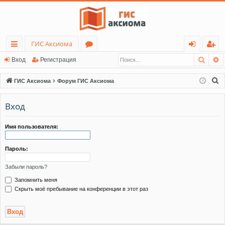
ГИС Аксиома
Поис
Р
с
о
хо
ег
Вход
Регистрация
ы
ру
д
ис
П
ГИС Аксиома
Форум ГИС Аксиома
лк
м
тр
о
и
Вход
и
ы
ац
с
ия
к
Имя пользователя:
Пароль:
Забыли пароль?
Запомнить меня
Скрыть моё пребывание на конференции в этот раз