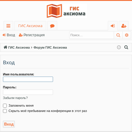
ГИС Аксиома
Поис
Р
с
о
хо
ег
Вход
Регистрация
ы
ру
д
ис
П
ГИС Аксиома
Форум ГИС Аксиома
лк
м
тр
о
и
Вход
и
ы
ац
с
ия
к
Имя пользователя:
Пароль:
Забыли пароль?
Запомнить меня
Скрыть моё пребывание на конференции в этот раз