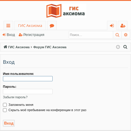
ГИС Аксиома
Поис
Р
с
о
хо
ег
Вход
Регистрация
ы
ру
д
ис
П
ГИС Аксиома
Форум ГИС Аксиома
лк
м
тр
о
и
Вход
и
ы
ац
с
ия
к
Имя пользователя:
Пароль:
Забыли пароль?
Запомнить меня
Скрыть моё пребывание на конференции в этот раз