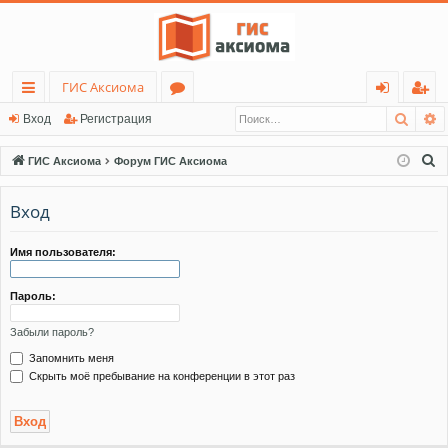
ГИС Аксиома
Поис
Р
с
о
хо
ег
Вход
Регистрация
ы
ру
д
ис
П
ГИС Аксиома
Форум ГИС Аксиома
лк
м
тр
о
и
Вход
и
ы
ац
с
ия
к
Имя пользователя:
Пароль:
Забыли пароль?
Запомнить меня
Скрыть моё пребывание на конференции в этот раз