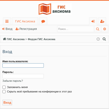
ГИС Аксиома
Поис
Р
с
о
хо
ег
Вход
Регистрация
ы
ру
д
ис
П
ГИС Аксиома
Форум ГИС Аксиома
лк
м
тр
о
и
Вход
и
ы
ац
с
ия
к
Имя пользователя:
Пароль:
Забыли пароль?
Запомнить меня
Скрыть моё пребывание на конференции в этот раз