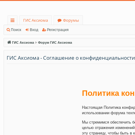
ГИС Аксиома
Форумы
с
Поиск
Вход
Регистрация
ы
ГИС Аксиома
Форум ГИС Аксиома
лк
ГИС Аксиома - Соглашение о конфиденциальности
и
Политика ко
Настоящая Политика конфид
использовании форума техпо
Мы стремимся обеспечить бе
целью отражения изменений 
эту страницу, чтобы быть в 