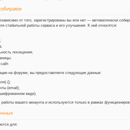
 собираем
ависимо от того, зарегистрированы вы или нет — автоматически собир
я стабильной работы сервиса и его улучшения. К ней относятся:
;
а;
ьность посещения;
аницы;
сайт.
рации на форуме, вы предоставляете следующие данные:
я) ();
ты (email);
ашифрованном виде).
работы вашего аккаунта и используются только в рамках функциониров
анных
ются для: