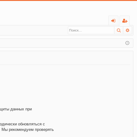
С
Поиск
Ра
хо
ег
д
ис
тр
ац
ия
ащиты данных при
одически обновляться с
е. Мы рекомендуем проверять