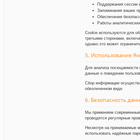
Поддержания сессии и
Запоминания ваших п
Обеспечения безопасн
Работы аналитических
Cookie используются для об
третьими сторонами, включа
однако это может ограничи
5. Использование Я
Для анализа посещаемости 
данные о поведении пользов
Сбор информации осуществл
обезличенном виде.
6. Безопасность дан
Мы применяем современные 
проводятся регулярные пров
Несмотря на принимаемые м
использовать надёжные пар