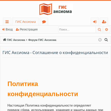
ГИС Аксиома
Поис
Р
с
о
хо
ег
Вход
Регистрация
ы
ру
д
ис
П
ГИС Аксиома
Форум ГИС Аксиома
лк
м
тр
о
и
ГИС Аксиома - Соглашение о конфиденциальности
и
ы
ац
с
ия
к
Политика
конфиденциальности
Настоящая Политика конфиденциальности определяет
порядок сбора, использования, хранения и защиты данных при