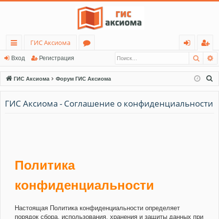
ГИС Аксиома
Поис
Р
с
о
хо
ег
Вход
Регистрация
ы
ру
д
ис
П
ГИС Аксиома
Форум ГИС Аксиома
лк
м
тр
о
и
ГИС Аксиома - Соглашение о конфиденциальности
и
ы
ац
с
ия
к
Политика
конфиденциальности
Настоящая Политика конфиденциальности определяет
порядок сбора, использования, хранения и защиты данных при