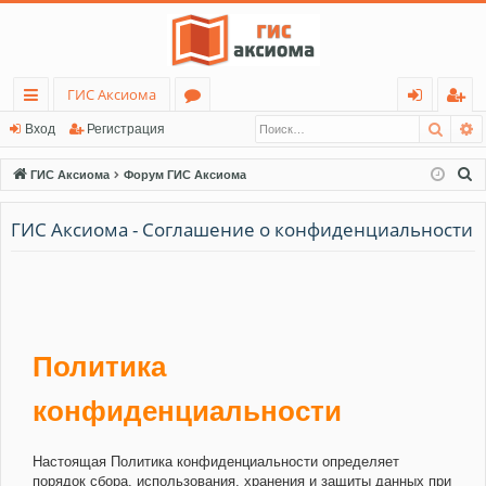
ГИС Аксиома
Поис
Р
с
о
хо
ег
Вход
Регистрация
ы
ру
д
ис
П
ГИС Аксиома
Форум ГИС Аксиома
лк
м
тр
о
и
ГИС Аксиома - Соглашение о конфиденциальности
и
ы
ац
с
ия
к
Политика
конфиденциальности
Настоящая Политика конфиденциальности определяет
порядок сбора, использования, хранения и защиты данных при