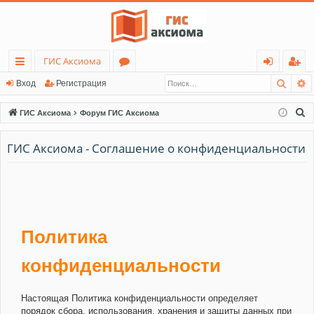
ГИС Аксиома
Поис
Р
с
о
хо
ег
Вход
Регистрация
ы
ру
д
ис
П
ГИС Аксиома
Форум ГИС Аксиома
лк
м
тр
о
и
ГИС Аксиома - Соглашение о конфиденциальности
и
ы
ац
с
ия
к
Политика
конфиденциальности
Настоящая Политика конфиденциальности определяет
порядок сбора, использования, хранения и защиты данных при