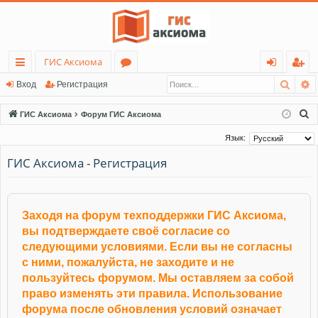
ГИС Аксиома
Поис
Р
с
о
хо
ег
Вход
Регистрация
ы
ру
д
ис
П
ГИС Аксиома
Форум ГИС Аксиома
лк
м
тр
о
Язык:
и
и
ы
ац
ГИС Аксиома - Регистрация
с
ия
к
Заходя на форум техподдержки ГИС Аксиома,
вы подтверждаете своё согласие со
следующими условиями. Если вы не согласны
с ними, пожалуйста, не заходите и не
пользуйтесь форумом. Мы оставляем за собой
право изменять эти правила. Использование
форума после обновления условий означает