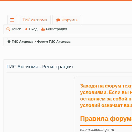
ГИС Аксиома
Форумы
с
Поиск
Вход
Регистрация
ы
ГИС Аксиома
Форум ГИС Аксиома
лк
и
ГИС Аксиома - Регистрация
Заходя на форум тех
условиями. Если вы н
оставляем за собой 
условий означает ваш
Правила форум
forum.axioma-gis.ru