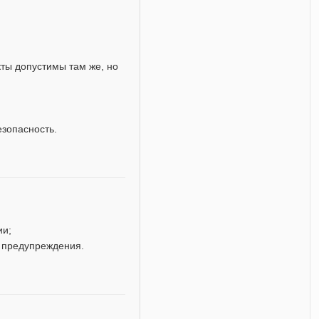
кты допустимы там же, но
езопасность.
ии;
 предупреждения.