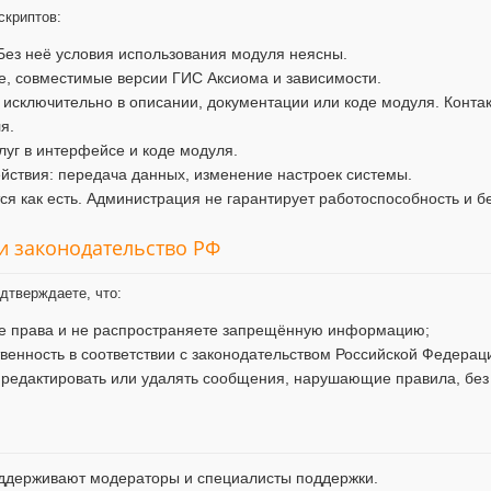
скриптов:
Без неё условия использования модуля неясны.
, совместимые версии ГИС Аксиома и зависимости.
 исключительно в описании, документации или коде модуля. Конта
я.
уг в интерфейсе и коде модуля.
ствия: передача данных, изменение настроек системы.
я как есть. Администрация не гарантирует работоспособность и б
 и законодательство РФ
дтверждаете, что:
ие права и не распространяете запрещённую информацию;
твенность в соответствии с законодательством Российской Федерац
 редактировать или удалять сообщения, нарушающие правила, без
ддерживают модераторы и специалисты поддержки.