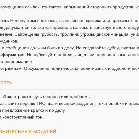
змещение ссылок, контактов, упоминаний сторонних продуктов, ко
тов.
Недопустимы реклама, агрессивная критика или призывы к пе
в допускается только как пример в контексте конструктивного пре
жение.
Запрещены грубость, троллинг, угрозы, дискриминация, уни
рудников.
и сообщения должны быть по делу. Не создавайте дубли, пустые п
нформация.
Не публикуйте пароли, лицензии, персональные данны
ую информацию.
кстремизм.
Обсуждение политических, религиозных и идеологичес
исать
 чётко отражать суть вопроса или проблемы.
азывайте версию ГИС, шаги воспроизведения, текст ошибки и при
 предложение кратко и по делу.
 конструктивный тон.
олнительных модулей