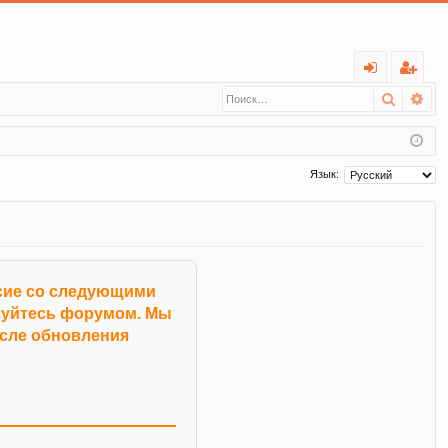
С
Поиск
Ра
хо
ег
д
ис
тр
Язык:
ац
ия
асие со следующими
ьзуйтесь форумом. Мы
осле обновления