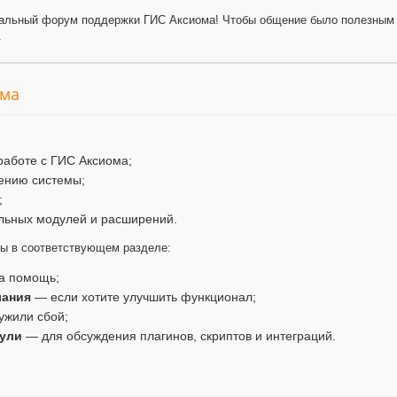
альный форум поддержки ГИС Аксиома! Чтобы общение было полезным 
.
ума
работе с ГИС Аксиома;
ению системы;
;
льных модулей и расширений.
мы в соответствующем разделе:
а помощь;
лания
— если хотите улучшить функционал;
ужили сбой;
ули
— для обсуждения плагинов, скриптов и интеграций.