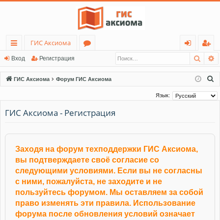
ГИС Аксиома
Поис
Р
с
о
хо
ег
Вход
Регистрация
ы
ру
д
ис
П
ГИС Аксиома
Форум ГИС Аксиома
лк
м
тр
о
Язык:
и
и
ы
ац
ГИС Аксиома - Регистрация
с
ия
к
Заходя на форум техподдержки ГИС Аксиома,
вы подтверждаете своё согласие со
следующими условиями. Если вы не согласны
с ними, пожалуйста, не заходите и не
пользуйтесь форумом. Мы оставляем за собой
право изменять эти правила. Использование
форума после обновления условий означает