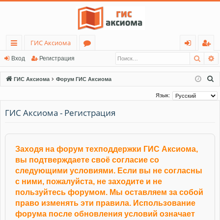
ГИС Аксиома
Поис
Р
с
о
хо
ег
Вход
Регистрация
ы
ру
д
ис
П
ГИС Аксиома
Форум ГИС Аксиома
лк
м
тр
о
Язык:
и
и
ы
ац
ГИС Аксиома - Регистрация
с
ия
к
Заходя на форум техподдержки ГИС Аксиома,
вы подтверждаете своё согласие со
следующими условиями. Если вы не согласны
с ними, пожалуйста, не заходите и не
пользуйтесь форумом. Мы оставляем за собой
право изменять эти правила. Использование
форума после обновления условий означает