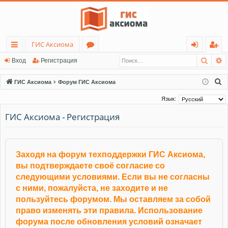
ГИС Аксиома
Поис
Р
с
о
хо
ег
Вход
Регистрация
ы
ру
д
ис
П
ГИС Аксиома
Форум ГИС Аксиома
лк
м
тр
о
Язык:
и
и
ы
ац
ГИС Аксиома - Регистрация
с
ия
к
Заходя на форум техподдержки ГИС Аксиома,
вы подтверждаете своё согласие со
следующими условиями. Если вы не согласны
с ними, пожалуйста, не заходите и не
пользуйтесь форумом. Мы оставляем за собой
право изменять эти правила. Использование
форума после обновления условий означает