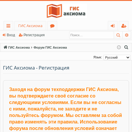
ГИС Аксиома
Поис
Р
с
о
хо
ег
Вход
Регистрация
ы
ру
д
ис
П
ГИС Аксиома
Форум ГИС Аксиома
лк
м
тр
о
Язык:
и
и
ы
ац
ГИС Аксиома - Регистрация
с
ия
к
Заходя на форум техподдержки ГИС Аксиома,
вы подтверждаете своё согласие со
следующими условиями. Если вы не согласны
с ними, пожалуйста, не заходите и не
пользуйтесь форумом. Мы оставляем за собой
право изменять эти правила. Использование
форума после обновления условий означает