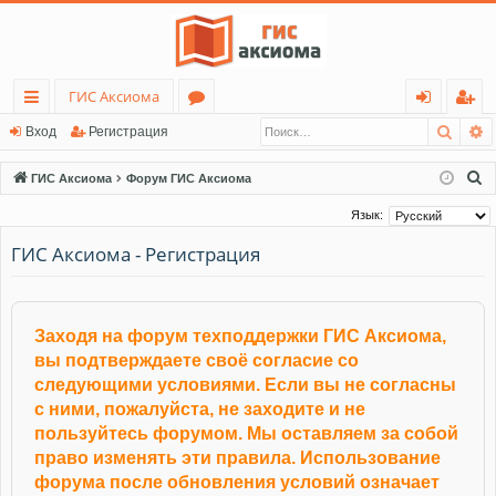
ГИС Аксиома
Поис
Р
с
о
хо
ег
Вход
Регистрация
ы
ру
д
ис
П
ГИС Аксиома
Форум ГИС Аксиома
лк
м
тр
о
Язык:
и
и
ы
ац
ГИС Аксиома - Регистрация
с
ия
к
Заходя на форум техподдержки ГИС Аксиома,
вы подтверждаете своё согласие со
следующими условиями. Если вы не согласны
с ними, пожалуйста, не заходите и не
пользуйтесь форумом. Мы оставляем за собой
право изменять эти правила. Использование
форума после обновления условий означает