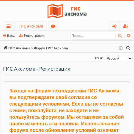
ГИС Аксиома
Поис
Р
с
о
хо
ег
Вход
Регистрация
ы
ру
д
ис
П
ГИС Аксиома
Форум ГИС Аксиома
лк
м
тр
о
Язык:
и
и
ы
ац
ГИС Аксиома - Регистрация
с
ия
к
Заходя на форум техподдержки ГИС Аксиома,
вы подтверждаете своё согласие со
следующими условиями. Если вы не согласны
с ними, пожалуйста, не заходите и не
пользуйтесь форумом. Мы оставляем за собой
право изменять эти правила. Использование
форума после обновления условий означает