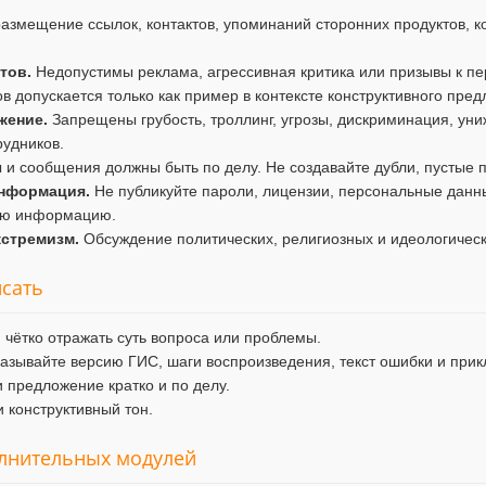
змещение ссылок, контактов, упоминаний сторонних продуктов, ко
тов.
Недопустимы реклама, агрессивная критика или призывы к пе
в допускается только как пример в контексте конструктивного пре
жение.
Запрещены грубость, троллинг, угрозы, дискриминация, уни
рудников.
и сообщения должны быть по делу. Не создавайте дубли, пустые п
нформация.
Не публикуйте пароли, лицензии, персональные данны
ую информацию.
кстремизм.
Обсуждение политических, религиозных и идеологичес
исать
 чётко отражать суть вопроса или проблемы.
азывайте версию ГИС, шаги воспроизведения, текст ошибки и при
 предложение кратко и по делу.
 конструктивный тон.
олнительных модулей