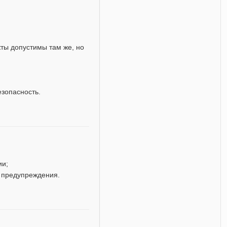
кты допустимы там же, но
езопасность.
ии;
 предупреждения.