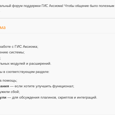
альный форум поддержки ГИС Аксиома! Чтобы общение было полезным 
.
ума
работе с ГИС Аксиома;
ению системы;
;
льных модулей и расширений.
мы в соответствующем разделе:
а помощь;
лания
— если хотите улучшить функционал;
ужили сбой;
ули
— для обсуждения плагинов, скриптов и интеграций.