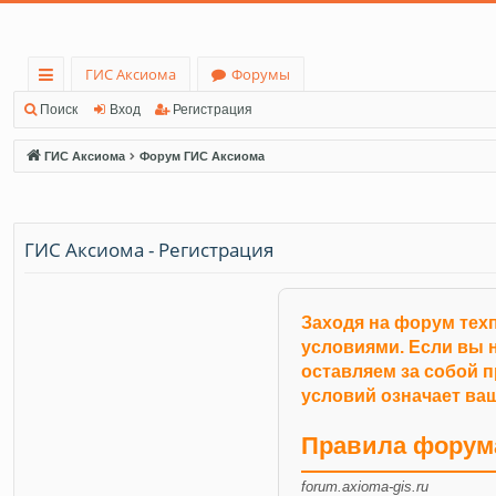
ГИС Аксиома
Форумы
с
Поиск
Вход
Регистрация
ы
ГИС Аксиома
Форум ГИС Аксиома
лк
и
ГИС Аксиома - Регистрация
Заходя на форум тех
условиями. Если вы н
оставляем за собой 
условий означает ваш
Правила форум
forum.axioma-gis.ru