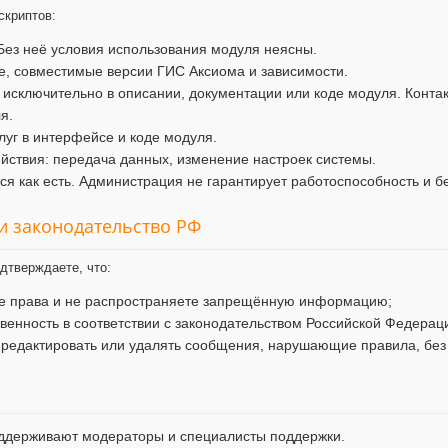
скриптов:
Без неё условия использования модуля неясны.
, совместимые версии ГИС Аксиома и зависимости.
 исключительно в описании, документации или коде модуля. Конта
я.
уг в интерфейсе и коде модуля.
ствия: передача данных, изменение настроек системы.
я как есть. Администрация не гарантирует работоспособность и б
 и законодательство РФ
дтверждаете, что:
ие права и не распространяете запрещённую информацию;
твенность в соответствии с законодательством Российской Федерац
 редактировать или удалять сообщения, нарушающие правила, без
ддерживают модераторы и специалисты поддержки.