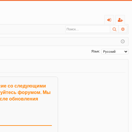
С
Поиск
Ра
хо
ег
д
ис
тр
Язык:
ац
ия
асие со следующими
ьзуйтесь форумом. Мы
осле обновления