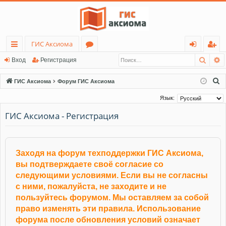
ГИС Аксиома
Поис
Р
с
о
хо
ег
Вход
Регистрация
ы
ру
д
ис
П
ГИС Аксиома
Форум ГИС Аксиома
лк
м
тр
о
Язык:
и
и
ы
ац
ГИС Аксиома - Регистрация
с
ия
к
Заходя на форум техподдержки ГИС Аксиома,
вы подтверждаете своё согласие со
следующими условиями. Если вы не согласны
с ними, пожалуйста, не заходите и не
пользуйтесь форумом. Мы оставляем за собой
право изменять эти правила. Использование
форума после обновления условий означает