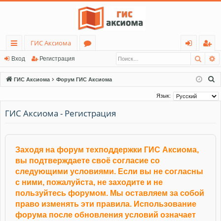
ГИС Аксиома
Поис
Р
с
о
хо
ег
Вход
Регистрация
ы
ру
д
ис
П
ГИС Аксиома
Форум ГИС Аксиома
лк
м
тр
о
Язык:
и
и
ы
ац
ГИС Аксиома - Регистрация
с
ия
к
Заходя на форум техподдержки ГИС Аксиома,
вы подтверждаете своё согласие со
следующими условиями. Если вы не согласны
с ними, пожалуйста, не заходите и не
пользуйтесь форумом. Мы оставляем за собой
право изменять эти правила. Использование
форума после обновления условий означает