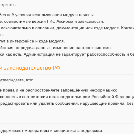
скриптов:
Без неё условия использования модуля неясны.
, совместимые версии ГИС Аксиома и зависимости.
 исключительно в описании, документации или коде модуля. Конта
я.
уг в интерфейсе и коде модуля.
ствия: передача данных, изменение настроек системы.
я как есть. Администрация не гарантирует работоспособность и б
 и законодательство РФ
дтверждаете, что:
ие права и не распространяете запрещённую информацию;
твенность в соответствии с законодательством Российской Федерац
 редактировать или удалять сообщения, нарушающие правила, без
ддерживают модераторы и специалисты поддержки.