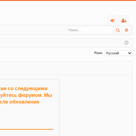
С
Поиск
Ра
хо
ег
д
ис
тр
Язык:
ац
ия
асие со следующими
ьзуйтесь форумом. Мы
осле обновления