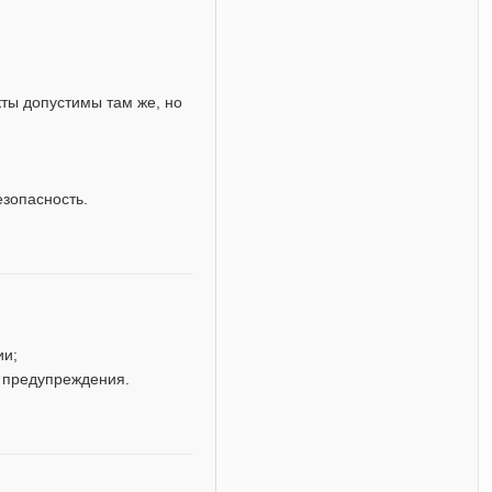
кты допустимы там же, но
езопасность.
ии;
 предупреждения.