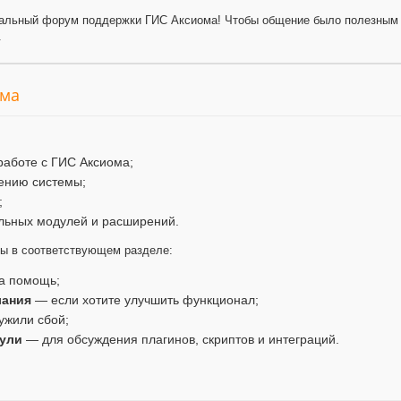
альный форум поддержки ГИС Аксиома! Чтобы общение было полезным 
.
ума
работе с ГИС Аксиома;
ению системы;
;
льных модулей и расширений.
мы в соответствующем разделе:
а помощь;
лания
— если хотите улучшить функционал;
ужили сбой;
ули
— для обсуждения плагинов, скриптов и интеграций.