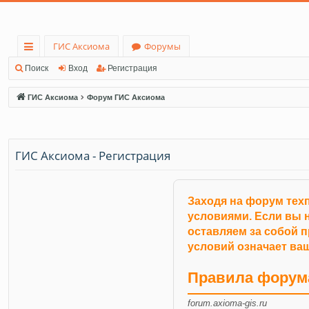
ГИС Аксиома
Форумы
с
Поиск
Вход
Регистрация
ы
ГИС Аксиома
Форум ГИС Аксиома
лк
и
ГИС Аксиома - Регистрация
Заходя на форум тех
условиями. Если вы н
оставляем за собой 
условий означает ваш
Правила форум
forum.axioma-gis.ru