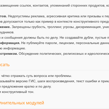
змещение ссылок, контактов, упоминаний сторонних продуктов, ко
тов.
Недопустимы реклама, агрессивная критика или призывы к пе
в допускается только как пример в контексте конструктивного пре
жение.
Запрещены грубость, троллинг, угрозы, дискриминация, уни
рудников.
и сообщения должны быть по делу. Не создавайте дубли, пустые п
нформация.
Не публикуйте пароли, лицензии, персональные данны
ую информацию.
кстремизм.
Обсуждение политических, религиозных и идеологичес
исать
 чётко отражать суть вопроса или проблемы.
азывайте версию ГИС, шаги воспроизведения, текст ошибки и при
 предложение кратко и по делу.
 конструктивный тон.
олнительных модулей