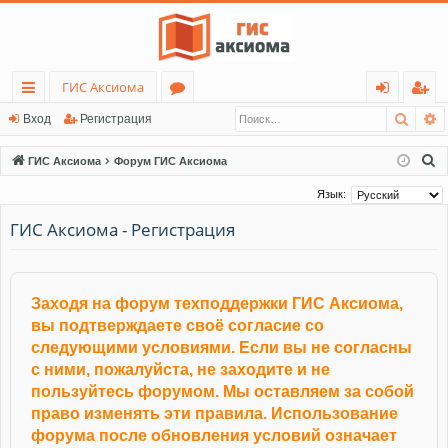
ГИС Аксиома
Поис
Р
с
о
хо
ег
Вход
Регистрация
ы
ру
д
ис
П
ГИС Аксиома
Форум ГИС Аксиома
лк
м
тр
о
Язык:
и
и
ы
ац
ГИС Аксиома - Регистрация
с
ия
к
Заходя на форум техподдержки ГИС Аксиома,
вы подтверждаете своё согласие со
следующими условиями. Если вы не согласны
с ними, пожалуйста, не заходите и не
пользуйтесь форумом. Мы оставляем за собой
право изменять эти правила. Использование
форума после обновления условий означает