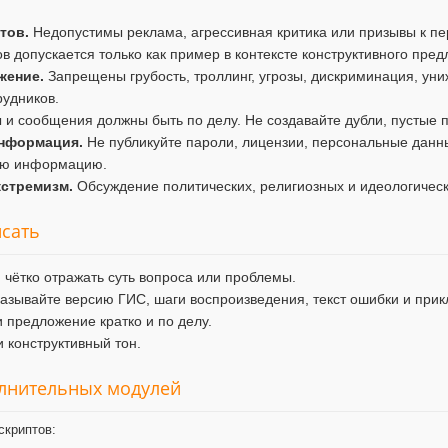
тов.
Недопустимы реклама, агрессивная критика или призывы к пе
в допускается только как пример в контексте конструктивного пре
жение.
Запрещены грубость, троллинг, угрозы, дискриминация, уни
рудников.
и сообщения должны быть по делу. Не создавайте дубли, пустые п
нформация.
Не публикуйте пароли, лицензии, персональные данны
ую информацию.
кстремизм.
Обсуждение политических, религиозных и идеологичес
исать
 чётко отражать суть вопроса или проблемы.
азывайте версию ГИС, шаги воспроизведения, текст ошибки и при
 предложение кратко и по делу.
 конструктивный тон.
олнительных модулей
скриптов: