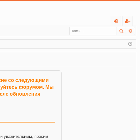
С
Поиск
Ра
хо
ег
д
ис
тр
ац
ия
асие со следующими
ьзуйтесь форумом. Мы
осле обновления
и уважительным, просим