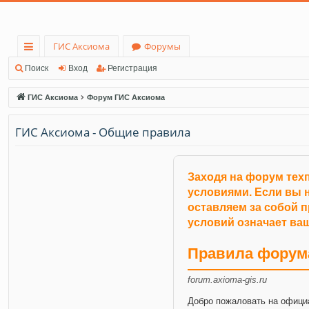
ГИС Аксиома
Форумы
с
Поиск
Вход
Регистрация
ы
ГИС Аксиома
Форум ГИС Аксиома
лк
ГИС Аксиома - Общие правила
и
Заходя на форум тех
условиями. Если вы н
оставляем за собой 
условий означает ваш
Правила форум
forum.axioma-gis.ru
Добро пожаловать на офици