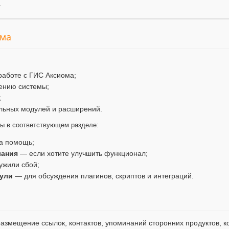
.
ума
работе с ГИС Аксиома;
ению системы;
;
льных модулей и расширений.
мы в соответствующем разделе:
а помощь;
лания
— если хотите улучшить функционал;
ужили сбой;
ули
— для обсуждения плагинов, скриптов и интеграций.
змещение ссылок, контактов, упоминаний сторонних продуктов, ко