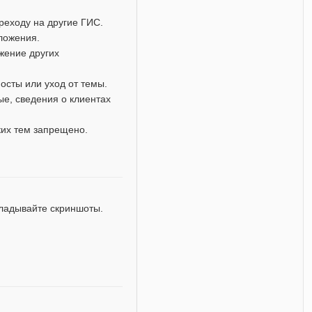
реходу на другие ГИС.
дложения.
жение других
осты или уход от темы.
е, сведения о клиентах
ких тем запрещено.
кладывайте скриншоты.