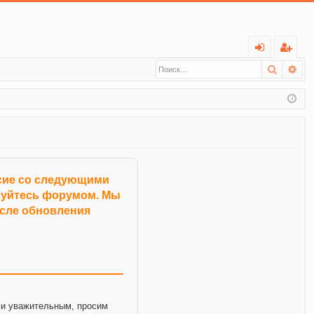
С
Поиск
Ра
хо
ег
д
ис
тр
ац
ия
асие со следующими
ьзуйтесь форумом. Мы
осле обновления
и уважительным, просим