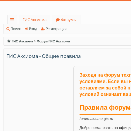
ГИС Аксиома
Форумы
с
Поиск
Вход
Регистрация
ы
ГИС Аксиома
Форум ГИС Аксиома
лк
ГИС Аксиома - Общие правила
и
Заходя на форум тех
условиями. Если вы н
оставляем за собой 
условий означает ваш
Правила форум
forum.axioma-gis.ru
Добро пожаловать на офици