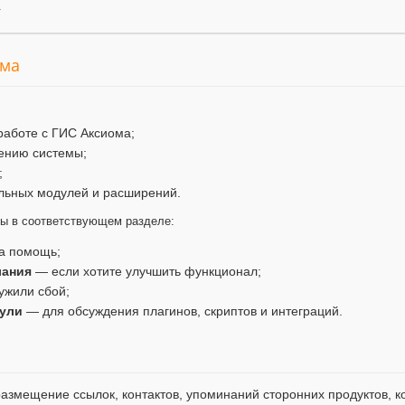
.
ума
работе с ГИС Аксиома;
ению системы;
;
льных модулей и расширений.
мы в соответствующем разделе:
а помощь;
лания
— если хотите улучшить функционал;
ужили сбой;
ули
— для обсуждения плагинов, скриптов и интеграций.
змещение ссылок, контактов, упоминаний сторонних продуктов, ко