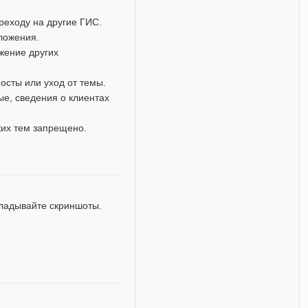
реходу на другие ГИС.
дложения.
жение других
осты или уход от темы.
е, сведения о клиентах
ких тем запрещено.
кладывайте скриншоты.