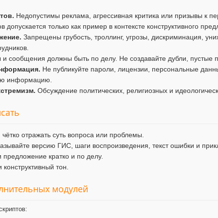
тов.
Недопустимы реклама, агрессивная критика или призывы к пе
в допускается только как пример в контексте конструктивного пре
жение.
Запрещены грубость, троллинг, угрозы, дискриминация, уни
рудников.
и сообщения должны быть по делу. Не создавайте дубли, пустые п
нформация.
Не публикуйте пароли, лицензии, персональные данны
ую информацию.
кстремизм.
Обсуждение политических, религиозных и идеологичес
исать
 чётко отражать суть вопроса или проблемы.
азывайте версию ГИС, шаги воспроизведения, текст ошибки и при
 предложение кратко и по делу.
 конструктивный тон.
олнительных модулей
скриптов: