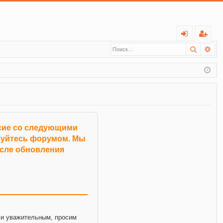
С
Поиск
Ра
хо
ег
д
ис
тр
ац
ия
асие со следующими
ьзуйтесь форумом. Мы
осле обновления
и уважительным, просим