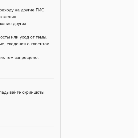
реходу на другие ГИС.
дложения.
жение других
осты или уход от темы.
е, сведения о клиентах
ких тем запрещено.
кладывайте скриншоты.