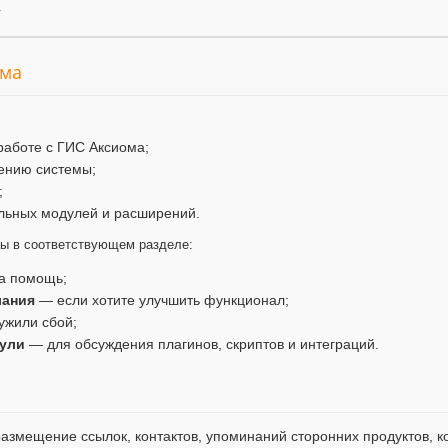
.
ума
работе с ГИС Аксиома;
ению системы;
;
льных модулей и расширений.
мы в соответствующем разделе:
а помощь;
лания
— если хотите улучшить функционал;
ужили сбой;
ули
— для обсуждения плагинов, скриптов и интеграций.
змещение ссылок, контактов, упоминаний сторонних продуктов, ко