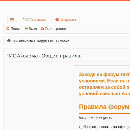
ГИС Аксиома
Форумы
с
Поиск
Вход
Регистрация
ы
ГИС Аксиома
Форум ГИС Аксиома
лк
ГИС Аксиома - Общие правила
и
Заходя на форум тех
условиями. Если вы н
оставляем за собой 
условий означает ваш
Правила форум
forum.axioma-gis.ru
Добро пожаловать на офици