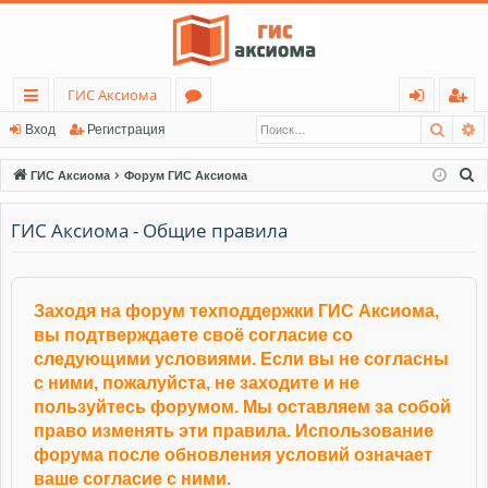
ГИС Аксиома
Поис
Р
с
о
хо
ег
Вход
Регистрация
ы
ру
д
ис
П
ГИС Аксиома
Форум ГИС Аксиома
лк
м
тр
о
и
ГИС Аксиома - Общие правила
и
ы
ац
с
ия
к
Заходя на форум техподдержки ГИС Аксиома,
вы подтверждаете своё согласие со
следующими условиями. Если вы не согласны
с ними, пожалуйста, не заходите и не
пользуйтесь форумом. Мы оставляем за собой
право изменять эти правила. Использование
форума после обновления условий означает
ваше согласие с ними.