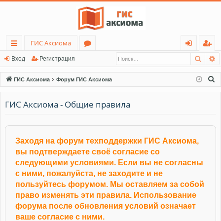
ГИС Аксиома
Поис
Р
с
о
хо
ег
Вход
Регистрация
ы
ру
д
ис
П
ГИС Аксиома
Форум ГИС Аксиома
лк
м
тр
о
и
ГИС Аксиома - Общие правила
и
ы
ац
с
ия
к
Заходя на форум техподдержки ГИС Аксиома,
вы подтверждаете своё согласие со
следующими условиями. Если вы не согласны
с ними, пожалуйста, не заходите и не
пользуйтесь форумом. Мы оставляем за собой
право изменять эти правила. Использование
форума после обновления условий означает
ваше согласие с ними.