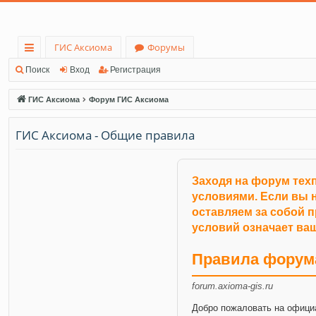
ГИС Аксиома
Форумы
с
Поиск
Вход
Регистрация
ы
ГИС Аксиома
Форум ГИС Аксиома
лк
ГИС Аксиома - Общие правила
и
Заходя на форум тех
условиями. Если вы н
оставляем за собой 
условий означает ваш
Правила форум
forum.axioma-gis.ru
Добро пожаловать на офици