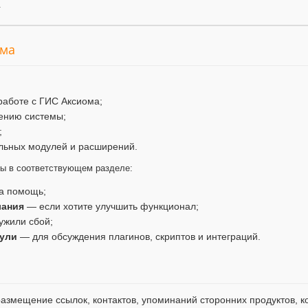
.
ума
работе с ГИС Аксиома;
ению системы;
;
льных модулей и расширений.
мы в соответствующем разделе:
а помощь;
лания
— если хотите улучшить функционал;
ужили сбой;
ули
— для обсуждения плагинов, скриптов и интеграций.
змещение ссылок, контактов, упоминаний сторонних продуктов, ко