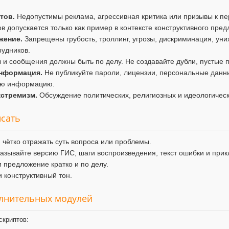
тов.
Недопустимы реклама, агрессивная критика или призывы к пе
в допускается только как пример в контексте конструктивного пре
жение.
Запрещены грубость, троллинг, угрозы, дискриминация, уни
рудников.
и сообщения должны быть по делу. Не создавайте дубли, пустые п
нформация.
Не публикуйте пароли, лицензии, персональные данны
ую информацию.
кстремизм.
Обсуждение политических, религиозных и идеологичес
исать
 чётко отражать суть вопроса или проблемы.
азывайте версию ГИС, шаги воспроизведения, текст ошибки и при
 предложение кратко и по делу.
 конструктивный тон.
олнительных модулей
скриптов: