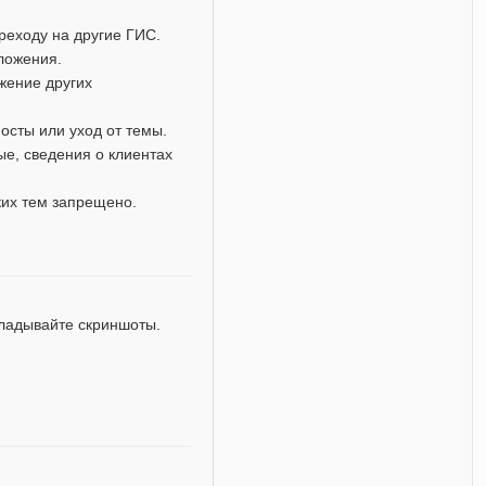
реходу на другие ГИС.
дложения.
жение других
осты или уход от темы.
е, сведения о клиентах
ких тем запрещено.
кладывайте скриншоты.