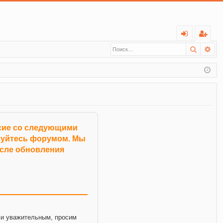
С
Поиск
Ра
хо
ег
д
ис
тр
ац
ия
асие со следующими
ьзуйтесь форумом. Мы
осле обновления
и уважительным, просим