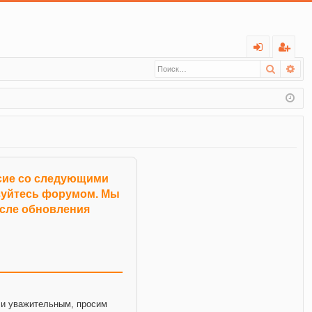
С
Поиск
Ра
хо
ег
д
ис
тр
ац
ия
асие со следующими
ьзуйтесь форумом. Мы
осле обновления
и уважительным, просим