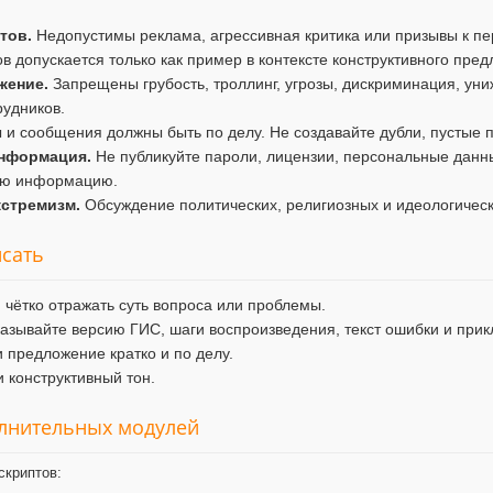
тов.
Недопустимы реклама, агрессивная критика или призывы к пе
в допускается только как пример в контексте конструктивного пре
жение.
Запрещены грубость, троллинг, угрозы, дискриминация, уни
рудников.
и сообщения должны быть по делу. Не создавайте дубли, пустые п
нформация.
Не публикуйте пароли, лицензии, персональные данны
ую информацию.
кстремизм.
Обсуждение политических, религиозных и идеологичес
исать
 чётко отражать суть вопроса или проблемы.
азывайте версию ГИС, шаги воспроизведения, текст ошибки и при
 предложение кратко и по делу.
 конструктивный тон.
олнительных модулей
скриптов: