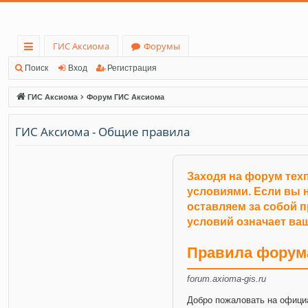
ГИС Аксиома
Форумы
с
Поиск
Вход
Регистрация
ы
ГИС Аксиома
Форум ГИС Аксиома
лк
ГИС Аксиома - Общие правила
и
Заходя на форум тех
условиями. Если вы н
оставляем за собой 
условий означает ваш
Правила форум
forum.axioma-gis.ru
Добро пожаловать на офици