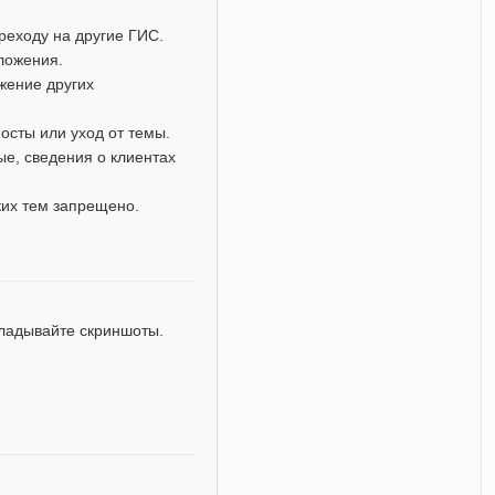
реходу на другие ГИС.
дложения.
жение других
осты или уход от темы.
е, сведения о клиентах
ких тем запрещено.
кладывайте скриншоты.