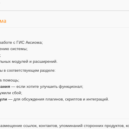
.
ума
работе с ГИС Аксиома;
ению системы;
;
льных модулей и расширений.
мы в соответствующем разделе:
а помощь;
лания
— если хотите улучшить функционал;
ужили сбой;
ули
— для обсуждения плагинов, скриптов и интеграций.
змещение ссылок, контактов, упоминаний сторонних продуктов, ко