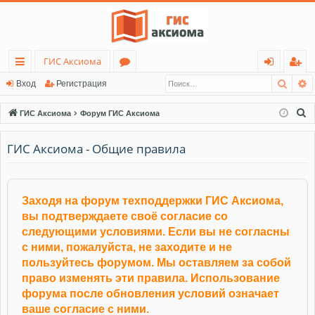
ГИС Аксиома
Поис
Р
с
о
хо
ег
Вход
Регистрация
ы
ру
д
ис
П
ГИС Аксиома
Форум ГИС Аксиома
лк
м
тр
о
и
ГИС Аксиома - Общие правила
и
ы
ац
с
ия
к
Заходя на форум техподдержки ГИС Аксиома,
вы подтверждаете своё согласие со
следующими условиями. Если вы не согласны
с ними, пожалуйста, не заходите и не
пользуйтесь форумом. Мы оставляем за собой
право изменять эти правила. Использование
форума после обновления условий означает
ваше согласие с ними.