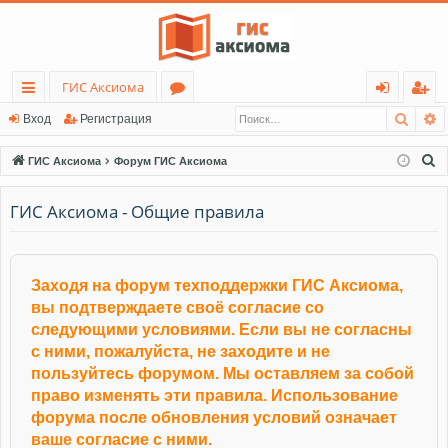
ГИС Аксиома
Поис
Р
с
о
хо
ег
Вход
Регистрация
ы
ру
д
ис
П
ГИС Аксиома
Форум ГИС Аксиома
лк
м
тр
о
и
ГИС Аксиома - Общие правила
и
ы
ац
с
ия
к
Заходя на форум техподдержки ГИС Аксиома,
вы подтверждаете своё согласие со
следующими условиями. Если вы не согласны
с ними, пожалуйста, не заходите и не
пользуйтесь форумом. Мы оставляем за собой
право изменять эти правила. Использование
форума после обновления условий означает
ваше согласие с ними.